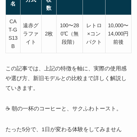
名
数
CA
遠赤グ
100〜28
レトロ
10,000〜
T-G
ラファ
2枚
0℃（無
×コン
14,000円
S13
イト
段階）
パクト
前後
B
この記事では、上記の特徴を軸に、実際の使用感
や選び方、新旧モデルとの比較まで詳しく解説し
ていきます。
☕ 朝の一杯のコーヒーと、サクふわトースト。
たった5分で、1日が変わる体験をしてみません