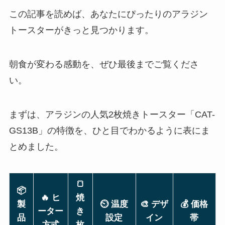
この記事を読めば、あなたにぴったりのアラジン
トースターがきっと見つかります。
朝食が変わる感動を、ぜひ最後までご覧くださ
い。
まずは、アラジンの人気2枚焼きトースター「CAT-
GS13B」の特徴を、ひと目でわかるように表にま
とめました。
🍞
📦
🔥 ヒ
焼
製
⏲️ 温度
🎨 デザ
💰 価格
ーター
き
品
設定
イン
帯
方式
枚