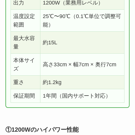
出力
1200W（業務用レベル）
温度設定
25℃〜90℃（0.1℃単位で調整可
範囲
能）
最大水容
約15L
量
本体サイ
高さ33cm × 幅7cm × 奥行7cm
ズ
重さ
約1.2kg
保証期間
1年間（国内サポート対応）
①1200Wのハイパワー性能