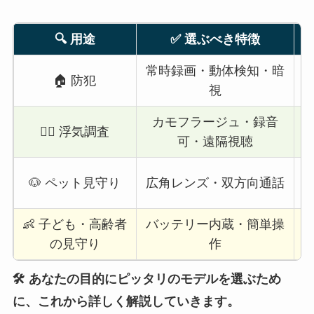
🔍 用途
✅ 選ぶべき特徴
常時録画・動体検知・暗
ク
🏠 防犯
視
カモフラージュ・録音
L
🕵️‍♂️ 浮気調査
可・遠隔視聴
リ
🐶 ペット見守り
広角レンズ・双方向通話
👶 子ども・高齢者
バッテリー内蔵・簡単操
音
の見守り
作
🛠 あなたの目的にピッタリのモデルを選ぶため
に、これから詳しく解説していきます。